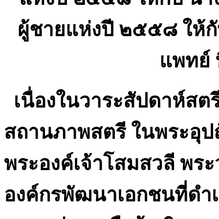
ผู้ชายแห่งปี ๒๕๕๘ ให้
แพทย์ น
เนื่องในวาระสัปดาห์สตร
สถานภาพสตรี ในพระอุปถั
พระองค์เจ้าโสมสวลี พระว
องค์กรพัฒนาเอกชนที่ดำ