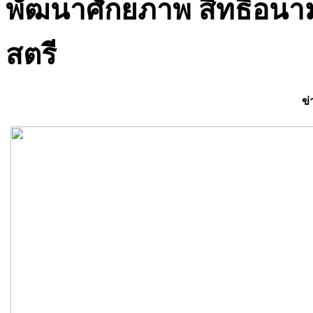
พัฒนาศักยภาพ สิทธิอนามั
สตรี
ข่